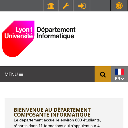
Faculté de Médecine et de Maïeutique Lyon Sud - Charles Mérieux
UFR STAPS (Sciences et Techniques des Activités Physiques et Sportives)
MENU
FR
BIENVENUE AU DÉPARTEMENT
COMPOSANTE INFORMATIQUE
Le département accueille environ 800 étudiants,
répartis dans 11 formations qui s'appuient sur 4