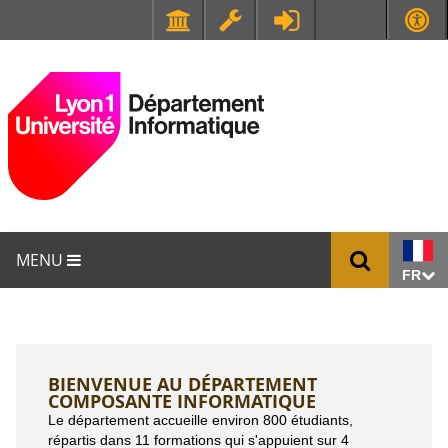
Faculté de Médecine et de Maïeutique Lyon Sud - Charles Mérieux
UFR STAPS (Sciences et Techniques des Activités Physiques et Sportives)
MENU
FR
BIENVENUE AU DÉPARTEMENT
COMPOSANTE INFORMATIQUE
Le département accueille environ 800 étudiants,
répartis dans 11 formations qui s'appuient sur 4